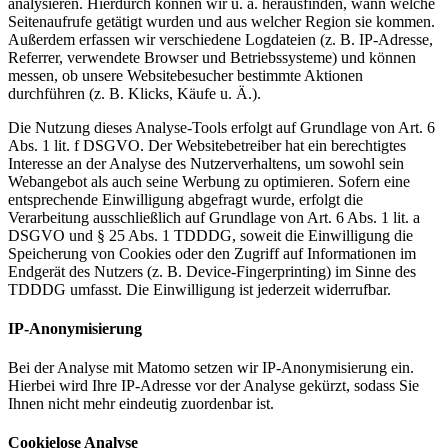
analysieren. Hierdurch können wir u. a. herausfinden, wann welche
Seitenaufrufe getätigt wurden und aus welcher Region sie kommen.
Außerdem erfassen wir verschiedene Logdateien (z. B. IP-Adresse,
Referrer, verwendete Browser und Betriebssysteme) und können
messen, ob unsere Websitebesucher bestimmte Aktionen
durchführen (z. B. Klicks, Käufe u. Ä.).
Die Nutzung dieses Analyse-Tools erfolgt auf Grundlage von Art. 6
Abs. 1 lit. f DSGVO. Der Websitebetreiber hat ein berechtigtes
Interesse an der Analyse des Nutzerverhaltens, um sowohl sein
Webangebot als auch seine Werbung zu optimieren. Sofern eine
entsprechende Einwilligung abgefragt wurde, erfolgt die
Verarbeitung ausschließlich auf Grundlage von Art. 6 Abs. 1 lit. a
DSGVO und § 25 Abs. 1 TDDDG, soweit die Einwilligung die
Speicherung von Cookies oder den Zugriff auf Informationen im
Endgerät des Nutzers (z. B. Device-Fingerprinting) im Sinne des
TDDDG umfasst. Die Einwilligung ist jederzeit widerrufbar.
IP-Anonymisierung
Bei der Analyse mit Matomo setzen wir IP-Anonymisierung ein.
Hierbei wird Ihre IP-Adresse vor der Analyse gekürzt, sodass Sie
Ihnen nicht mehr eindeutig zuordenbar ist.
Cookielose Analyse