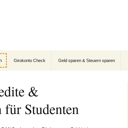
Girokonto Vergle
onto Check
h
Girokonto Check
Geld sparen & Steuern sparen
edite &
n für Studenten