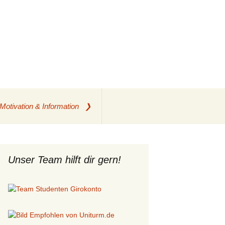
ich &
Suchen
Motivation & Information ❯
nach:
Kredite & Kreditkarten
für Studenten
Unser Team hilft dir gern!
Auslandsstudium
finanzieren