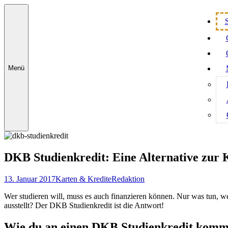
Zum
Inhalt
Studenten Girokonto Vergleich
springen
Menü
DKB Studienkredit: Eine Alternative zur
13. Januar 2017
Karten & Kredite
Redaktion
Wer studieren will, muss es auch finanzieren können. Nur was tun
ausstellt? Der DKB Studienkredit ist die Antwort!
Wie du an einen DKB Studienkredit komm