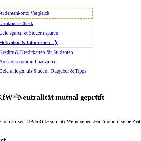
 & Studentenkonto Check
Studentenkonto Vergleich
Girokonto Check
Geld sparen & Steuern sparen
Motivation & Information ❯
Kredite & Kreditkarten für Studenten
Auslandsstudium finanzieren
Geld anlegen als Student: Ratgeber & Tipps
 KfW
, wenn man kein BAFöG bekommt? Wenn neben dem Studium keine Zeit f
st